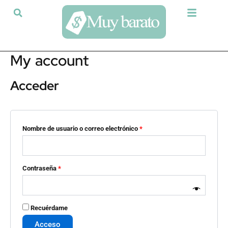
Ir
Obligatorio
Obligatorio
al
contenido
My account
Acceder
Nombre de usuario o correo electrónico
*
Contraseña
*
Recuérdame
Acceso