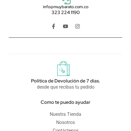
info@muybarato.com.co
323 224 1190
F
Y
I
a
o
n
c
u
s
e
t
t
b
u
a
o
b
g
o
e
r
k
a
-
m
f
Política de Devolución de 7 dias.
desde que recibas tu pedido
Como te puedo ayudar
Nuestra Tienda
Nosotros
Contáctenos