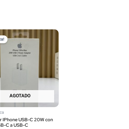
El
El
precio
precio
ta!
original
actual
era:
es:
$ 20.000.
$ 15.000.
AGOTADO
nca
r IPhone USB-C 20W con
SB-C a USB-C