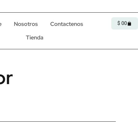
Cart
e
Nosotros
Contactenos
$
0
0
Tienda
or