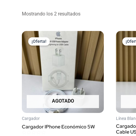
Mostrando los 2 resultados
El
El
precio
precio
¡Oferta!
¡Ofer
original
actual
era:
es:
$ 10.000.
$ 7.500.
AGOTADO
Cargador
Línea Bla
Cargado
Cargador IPhone Económico 5W
Cable U