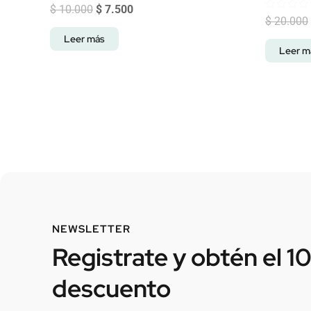
Valorado
$
10.000
$
7.500
con
Valorado
$
20.000
0
con
de
0
Leer más
5
de
Leer m
5
NEWSLETTER
Registrate y obtén el 1
descuento