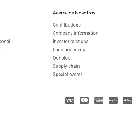
Acerca de Nosotros
Contributions
Company information
sonal
Investor relations
s
Logo and media
Our blog
Supply chain
Special events
C
C
C
C
c
c
c
c
c
-
-
-
-
-
v
m
a
p
a