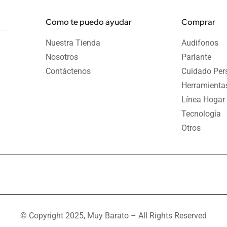
o
b
g
o
e
r
k
a
Como te puedo ayudar
Comprar
-
m
f
Nuestra Tienda
Audifonos
Nosotros
Parlante
Contáctenos
Cuidado Per
Herramienta
Línea Hogar
Tecnología
Otros
© Copyright 2025, Muy Barato – All Rights Reserved