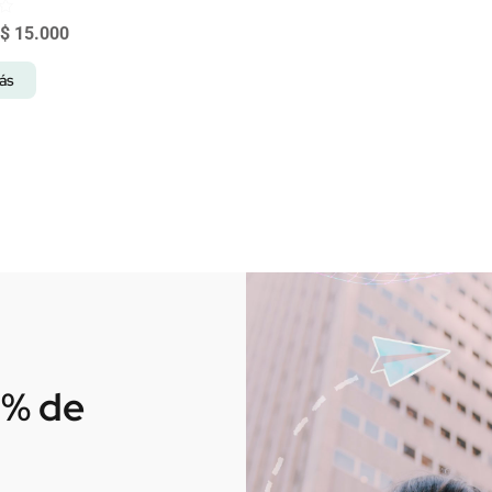
$
15.000
ás
0% de