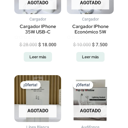
AGOTADO
AGOTADO
Cargador
Cargador
Cargador IPhone
Cargador IPhone
35W USB-C
Económico 5W
Valorado
Valorado
$
28.000
$
18.000
$
10.000
$
7.500
con
con
0
0
de
de
Leer más
Leer más
5
5
El
El
El
El
precio
precio
precio
precio
¡Oferta!
¡Oferta!
original
actual
original
actual
era:
es:
era:
es:
$ 20.000.
$ 15.000.
$ 15.000.
$ 10.000.
AGOTADO
AGOTADO
Línea Blanca
Audifonos