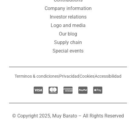
Company information
Investor relations
Logo and media
Our blog
Supply chain
Special events
Terminos & condiciones
Privacidad
Cookies
Accessibilidad
C
C
C
C
C
c
c
c
c
c
-
-
-
-
-
v
m
a
p
a
© Copyright 2025, Muy Barato – All Rights Reserved
i
a
m
a
p
s
s
e
y
p