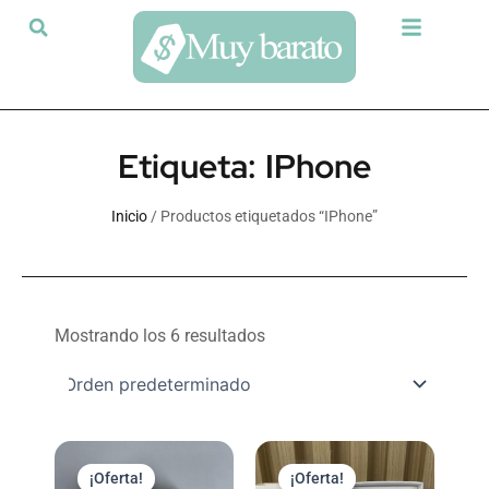
Ir
al
contenido
Etiqueta: IPhone
Inicio
/ Productos etiquetados “IPhone”
Mostrando los 6 resultados
El
El
El
El
precio
precio
precio
precio
¡Oferta!
¡Oferta!