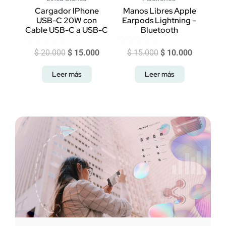
Cargador IPhone
Manos Libres Apple
USB-C 20W con
Earpods Lightning –
Cable USB-C a USB-C
Bluetooth
Valorado
Valorado
$
20.000
$
15.000
$
15.000
$
10.000
con
con
0
0
de
de
Leer más
Leer más
5
5