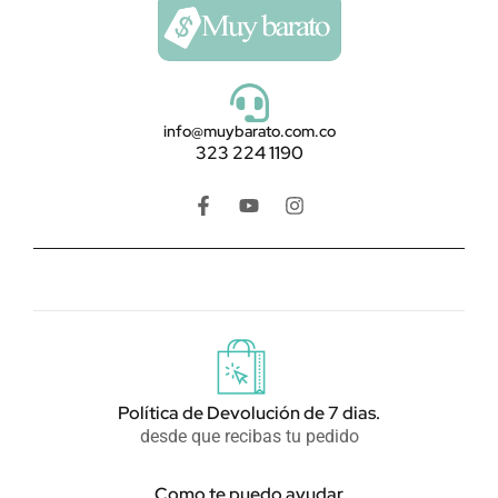
info@muybarato.com.co
323 224 1190
F
Y
I
a
o
n
c
u
s
e
t
t
b
u
a
o
b
g
o
e
r
k
a
-
m
f
Política de Devolución de 7 dias.
desde que recibas tu pedido
Como te puedo ayudar