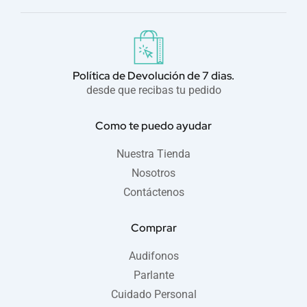
o
b
g
o
e
r
k
a
-
m
f
Política de Devolución de 7 dias.
desde que recibas tu pedido
Como te puedo ayudar
Nuestra Tienda
Nosotros
Contáctenos
Comprar
Audifonos
Parlante
Cuidado Personal