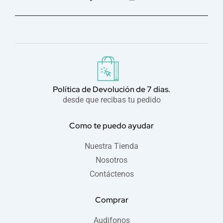
a
o
n
c
u
s
e
t
t
b
u
a
o
b
g
o
e
r
k
a
-
m
f
Política de Devolución de 7 dias.
desde que recibas tu pedido
Como te puedo ayudar
Nuestra Tienda
Nosotros
Contáctenos
Comprar
Audifonos