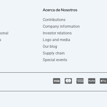
Acerca de Nosotros
Contributions
Company information
sonal
Investor relations
s
Logo and media
Our blog
Supply chain
Special events
C
C
C
C
c
c
c
c
c
-
-
-
-
-
v
m
a
p
a