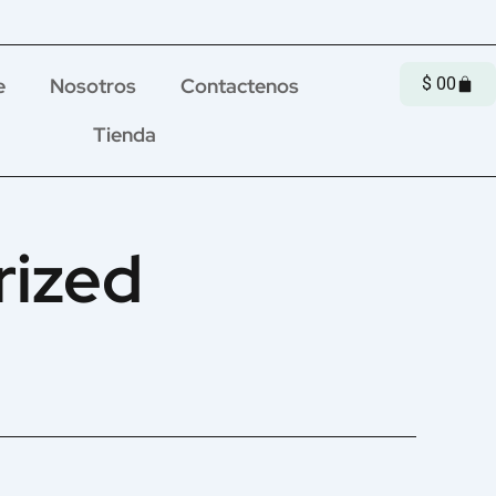
Cart
e
Nosotros
Contactenos
$
0
0
Tienda
rized