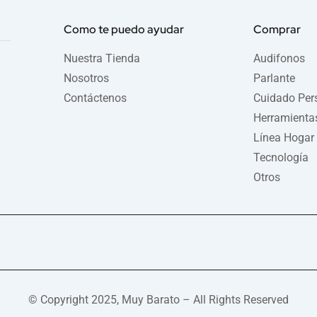
o
e
r
k
a
Como te puedo ayudar
Comprar
-
m
f
Nuestra Tienda
Audifonos
Nosotros
Parlante
Contáctenos
Cuidado Per
Herramienta
Línea Hogar
Tecnología
Otros
© Copyright 2025, Muy Barato – All Rights Reserved