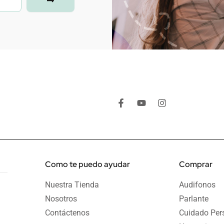
F
Y
I
a
o
n
c
u
s
e
t
t
b
u
a
o
b
g
o
e
r
k
a
Como te puedo ayudar
Comprar
-
m
f
Nuestra Tienda
Audifonos
Nosotros
Parlante
Contáctenos
Cuidado Per