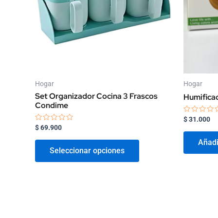
opciones
se
pueden
elegir
en
la
página
Hogar
Hogar
de
Set Organizador Cocina 3 Frascos
Humificad
producto
Condime
Valorado
$
31.000
con
Valorado
$
69.900
0
con
de
0
Añadir
5
de
Seleccionar opciones
5