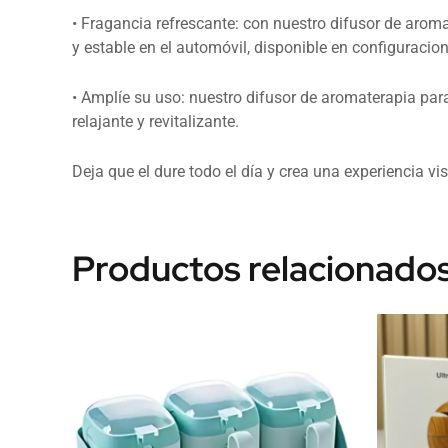
• Fragancia refrescante: con nuestro difusor de aroma
y estable en el automóvil, disponible en configuracio
• Amplíe su uso: nuestro difusor de aromaterapia par
relajante y revitalizante.
Deja que el dure todo el día y crea una experiencia vi
Productos relacionado
Este
producto
tiene
múltiples
variantes.
Las