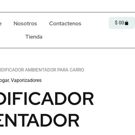
Cart
e
Nosotros
Contactenos
$
0
0
Tienda
IDIFICADOR AMBIENTADOR PARA CARRO
ogar
,
Vaporizadores
DIFICADOR
ENTADOR