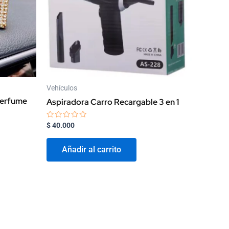
Vehículos
Perfume
Aspiradora Carro Recargable 3 en 1
Valorado
$
40.000
con
0
de
Añadir al carrito
5