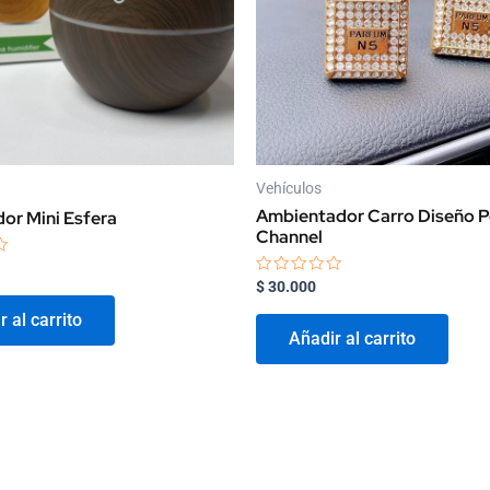
Vehículos
Ambientador Carro Diseño 
or Mini Esfera
Channel
Valorado
$
30.000
con
0
 al carrito
de
Añadir al carrito
5