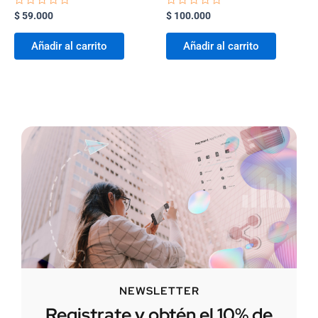
Valorado
Valorado
$
59.000
$
100.000
con
con
0
0
de
de
Añadir al carrito
Añadir al carrito
5
5
NEWSLETTER
Registrate y obtén el 10% de