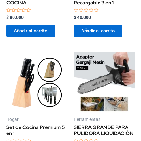
COCINA
Recargable 3 en 1
Valorado
Valorado
$
80.000
$
40.000
con
con
0
0
de
de
Añadir al carrito
Añadir al carrito
5
5
Hogar
Herramientas
Set de Cocina Premium 5
SIERRA GRANDE PARA
en 1
PULIDORA LIQUIDACIÓN