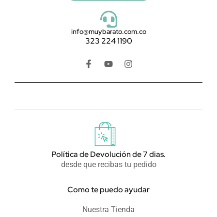
info@muybarato.com.co
323 224 1190
F
Y
I
a
o
n
c
u
s
e
t
t
b
u
a
o
b
g
o
e
r
k
a
-
m
f
Política de Devolución de 7 dias.
desde que recibas tu pedido
Como te puedo ayudar
Nuestra Tienda